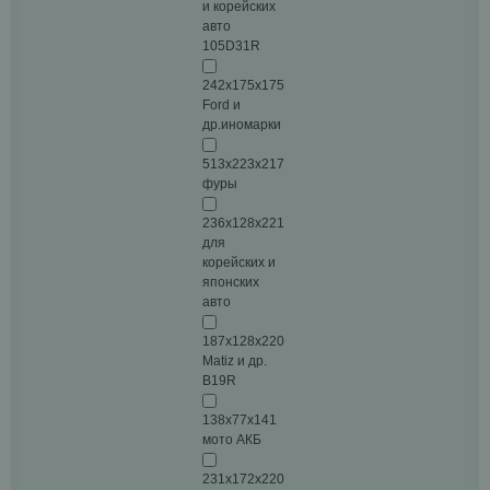
и корейских
авто
105D31R
242x175x175
Ford и
др.иномарки
513x223x217
фуры
236х128х221
для
корейских и
японских
авто
187x128x220
Matiz и др.
B19R
138x77x141
мото АКБ
231х172х220