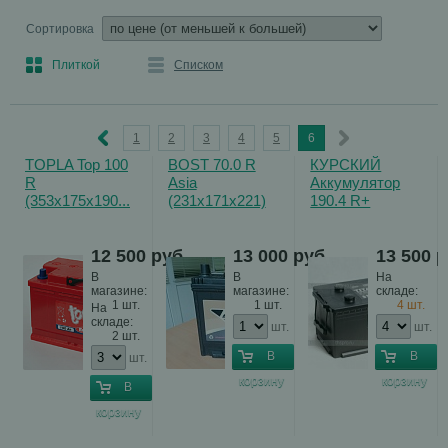
Сортировка
Плиткой
Списком
1
2
3
4
5
6
TOPLA Top 100
BOST 70.0 R
КУРСКИЙ
R
Asia
Аккумулятор
(353х175х190...
(231х171х221)
190.4 R+
EN700...
(513x223x217)
EN1200...
12 500
руб.
13 000
руб.
13 500
р
В
В
На
магазине:
магазине:
складе:
1 шт.
1 шт.
4 шт.
На
складе:
шт.
шт.
2 шт.
В
В
шт.
корзину
корзину
В
корзину