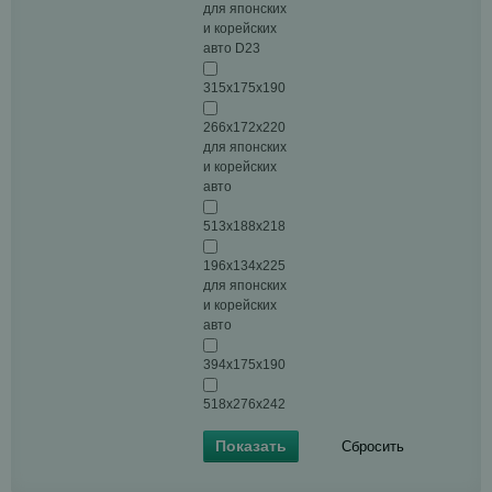
для японских
и корейских
авто D23
315x175x190
266х172х220
для японских
и корейских
авто
513х188х218
196х134х225
для японских
и корейских
авто
394x175x190
518х276х242