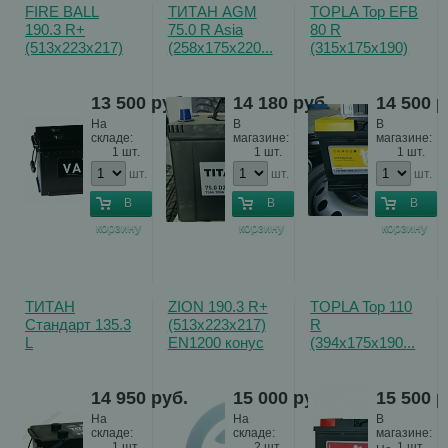
FIRE BALL
ТИТАН AGM
TOPLA Top EFB
190.3 R+
75.0 R Asia
80 R
(513x223x217)
(258x175x220...
(315x175x190)
EN1200...
EN800
Stop&Go...
13 500
руб.
14 180
руб.
14 500
р
На
В
В
складе:
магазине:
магазине:
1 шт.
1 шт.
1 шт.
шт.
шт.
шт.
В
В
В
корзину
корзину
корзину
ТИТАН
ZION 190.3 R+
TOPLA Top 110
Стандарт 135.3
(513x223x217)
R
L
EN1200 конус
(394x175x190...
(513х188х218...
14 950
руб.
15 000
руб.
15 500
р
На
На
В
складе:
складе:
магазине:
1 шт.
2 шт.
1 шт.