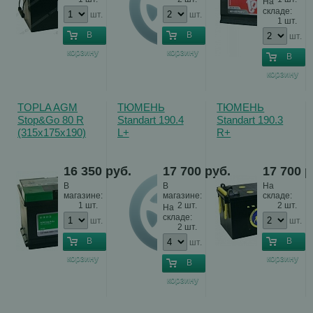
На
складе:
шт.
шт.
1 шт.
В
В
шт.
корзину
корзину
В
корзину
TOPLA AGM
ТЮМЕНЬ
ТЮМЕНЬ
Stop&Go 80 R
Standart 190.4
Standart 190.3
(315x175x190)
L+
R+
EN800...
(518x228x236)
(518x228x236)
EN1320...
EN1320...
16 350
руб.
17 700
руб.
17 700
р
В
В
На
магазине:
магазине:
складе:
1 шт.
2 шт.
2 шт.
На
складе:
шт.
шт.
2 шт.
В
В
шт.
корзину
корзину
В
корзину