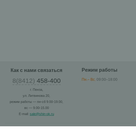
Режим работы
Как с нами связаться
8(8412)
458-400
Пн.– Вс.
09:00–18:00
г. Пенза,
ул. Литвинова 20,
режим работы — пн-сб 9.00-19.00,
вс — 9.00-15.00
E-mail:
sale@shin-ok.ru
Каталог