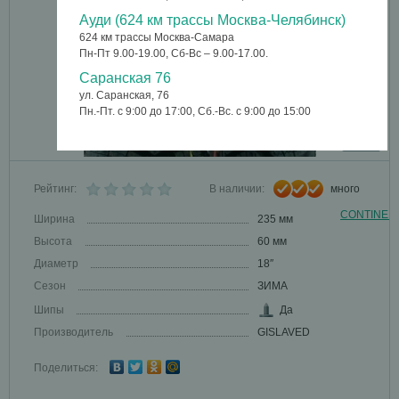
Ауди (624 км трассы Москва-Челябинск)
624 км трассы Москва-Самара
Пн-Пт 9.00-19.00, Сб-Вс – 9.00-17.00.
Саранская 76
ул. Саранская, 76
Пн.-Пт. с 9:00 до 17:00, Сб.-Вс. с 9:00 до 15:00
Рейтинг:
В наличии:
много
CONTINEN
Ширина
235 мм
Высота
60 мм
Диаметр
18″
Сезон
ЗИМА
Шипы
Да
Производитель
GISLAVED
Поделиться: