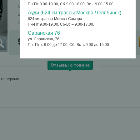
Пн-Пт 9.00-19.00, Сб-9.00-18.00, Вс – 9.00-15.00.
Модель Диска
M60
Ауди (624 км трассы Москва-Челябинск)
ЦветДисков
BKF
624 км трассы Москва-Самара
Бренд Диска
ALCASTA_Россия
Пн-Пт 9.00-19.00, Сб-Вс – 9.00-17.00.
Саранская 76
9 950 руб.
ул. Саранская, 76
В корзину
шт.
Пн.-Пт. с 9:00 до 17:00, Сб.-Вс. с 9:00 до 15:00
Отзывы о товаре
ете первым.