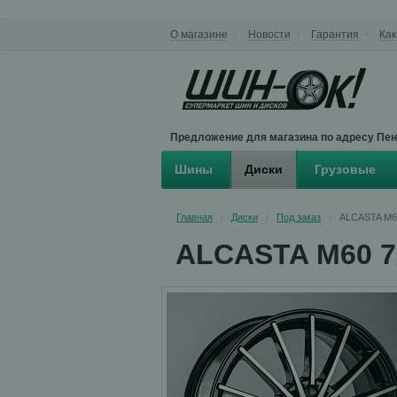
О магазине
Новости
Гарантия
Как
Предложение для магазина по адресу Пенз
Шины
Диски
Грузовые
Главная
Диски
Под заказ
ALCASTA M60
/
/
/
ALCASTA M60 7x