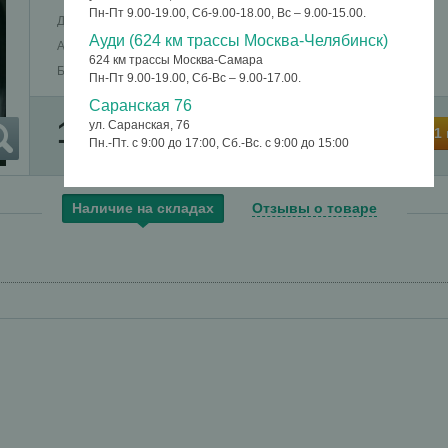
Пн-Пт 9.00-19.00, Сб-9.00-18.00, Вс – 9.00-15.00.
Диаметр
17,5
Ауди (624 км трассы Москва-Челябинск)
Артикул
1410004
624 км трассы Москва-Самара
Базовая единица
шт
Пн-Пт 9.00-19.00, Сб-Вс – 9.00-17.00.
Саранская 76
15 620 руб.
ул. Саранская, 76
В корзину
Купить в 1
Пн.-Пт. с 9:00 до 17:00, Сб.-Вс. с 9:00 до 15:00
Наличие на складах
Отзывы о товаре