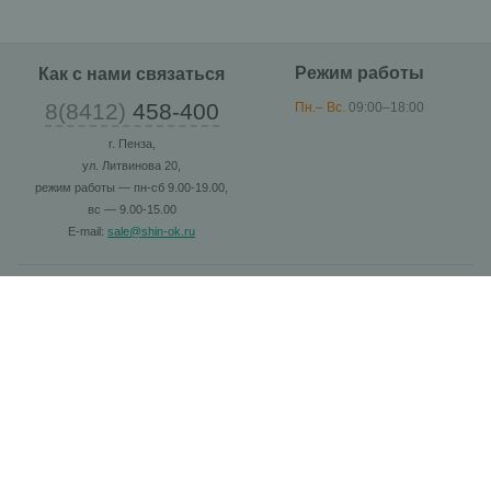
Режим работы
Как с нами связаться
8(8412)
458-400
Пн.– Вс.
09:00–18:00
г. Пенза,
ул. Литвинова 20,
режим работы — пн-сб 9.00-19.00,
вс — 9.00-15.00
E-mail:
sale@shin-ok.ru
Каталог
Шины
Диски
Масла
Аккумуляторы
Расходники
Покупателю