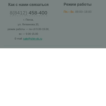
Режим работы
Как с нами связаться
8(8412)
458-400
Пн.– Вс.
09:00–18:00
г. Пенза,
ул. Литвинова 20,
режим работы — пн-сб 9.00-19.00,
вс — 9.00-15.00
E-mail:
sale@shin-ok.ru
Каталог
Шины
Диски
Масла
Аккумуляторы
Расходники
Покупателю
Как купить
Акции