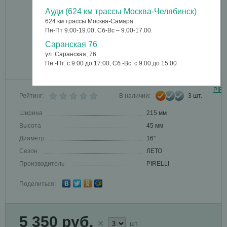
Ауди (624 км трассы Москва-Челябинск)
624 км трассы Москва-Самара
Пн-Пт 9.00-19.00, Сб-Вс – 9.00-17.00.
Саранская 76
ул. Саранская, 76
Пн.-Пт. с 9:00 до 17:00, Сб.-Вс. с 9:00 до 15:00
PIRE
Рейтинг:
В наличии:
3 шт.
Ширина
215 мм
Высота
45 мм
Диаметр
16″
Сезон
ЛЕТО
Производитель
PIRELLI
Поделиться:
5 350 руб.
шт.